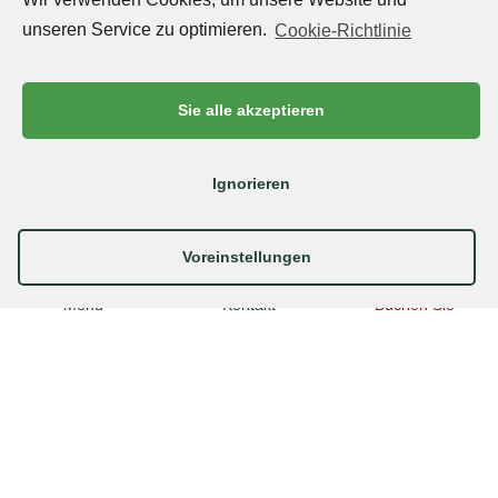
auf der Suche nach einer eleganten oder untypischen
Unterkunft? Chanteloup ist der perfekte Deal für Sie.
unseren Service zu optimieren.
Cookie-Richtlinie
Als Naturliebhaber und Abenteurer mit Leib und Seele
bieten wir Ihnen erstklassige Lösungen:
extra große
Stellplätze
/
Waldhütten
/
Glampings
/
Sie alle akzeptieren
charakteristische Unterkünfte
/
zelte lodges safari
.
Es liegt an Ihnen, das Nest zu wählen, das Ihnen am
besten für Ihren Urlaub passt!
Ignorieren
CAMPING
STELLPLATZE
Voreinstellungen
Menü
Kontakt
Buchen Sie