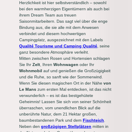
Herzlichkeit ist hier selbstverständlich – sowohl
bei den warmherzigen Eigentümern als auch bei
ihrem Dream Team aus treuen
Saisonmitarbeitern. Das sagt viel über die enge
Bindung aus, die sie alle mit dem Anwesen
verbindet und diesem hochwertigen
Campingplatz, ausgezeichnet mit den Labels
Qualité Tourisme und Camping Qualité
, seine
ganz besondere Atmosphäre verleiht.
Mitten zwischen Rosen und Hortensien schlagen
Sie Ihr
Zelt
, Ihren
Wohnwagen
oder Ihr
Wohnmobil
auf und genießen die Großzügigkeit
und die Ruhe, so sanft wie der Sommerwind.
Wenn Sie diesen magischen Ort in der Nähe
von
Le Mans
zum ersten Mal entdecken, ist das nicht
verwunderlich – es ist das bestgehütete
Geheimnis! Lassen Sie sich von seiner Schönheit
überraschen, vom unendlichen Blick auf die
unberührte Natur, dem 21 Hektar großen,
baumbestandenen Park und dem
Fischteich
.
Neben den
großzügigen Stellplätzen
mitten in