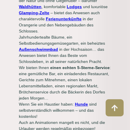
der Natur und ohne Gegenüber – darunter
Waldhütten
, komfortable
Lodges
und luxuriöse
Glamping-Zelte
– bietet das Anwesen auch
charaktervolle
Ferienunterkünfte
in der
Orangerie und den Nebengebäuden des
Schlosses.
Jahrhundertealte Bäume, ein
Selbstbedienungsgemüsegarten, ein beheiztes
Außenschwimmbad
in der Hochsaison… das
Anwesen bietet Ihnen das Beste vom
Schlossleben, in all seiner natürlichen Pracht.
Wir bieten Ihnen
einen echten 5-Sterne-Service
:
eine gemütliche Bar, ein einladendes Restaurant,
Gerichte zum Mitnehmen, einen lokalen
Lebensmittelladen, einen regionalen Markt,
Brötchenservice durch die Bäckerin des Dorfes
jeden Morgen…
Wenn Sie ein Haustier haben:
Hunde
sind
selbstverständlich willkommen – und das
kostenlos!
Auch an Animationen mangelt es nicht, und die
Urlauber werden regelmäßig einbezogen!