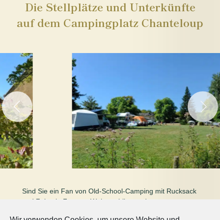
Die Stellplätze und Unterkünfte
auf dem Campingplatz Chanteloup
Sind Sie ein Fan von Old-School-Camping mit Rucksack
und Zelt, ein Fan von Wohnmobilen und
Luxuswohnwagen oder ein absoluter Cocooning-Fan
Wir verwenden Cookies, um unsere Website und