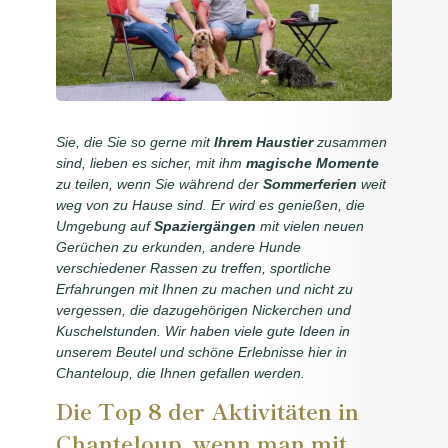
Geschic
Schl
Tour
Sie, die Sie so gerne mit
Ihrem Haustier
zusammen
Konta
sind, lieben es sicher, mit ihm
magische Momente
Stan
zu teilen, wenn Sie während der
Sommerferien
weit
weg von zu Hause sind. Er wird es genießen, die
Buche
Umgebung auf
Spaziergängen
mit vielen neuen
Gerüchen zu erkunden, andere Hunde
verschiedener Rassen zu treffen, sportliche
Erfahrungen mit Ihnen zu machen und nicht zu
vergessen, die dazugehörigen Nickerchen und
Kuschelstunden. Wir haben viele gute Ideen in
unserem Beutel und schöne Erlebnisse hier in
Chanteloup, die Ihnen gefallen werden.
Die Top 8 der Aktivitäten in
Chanteloup, wenn man mit