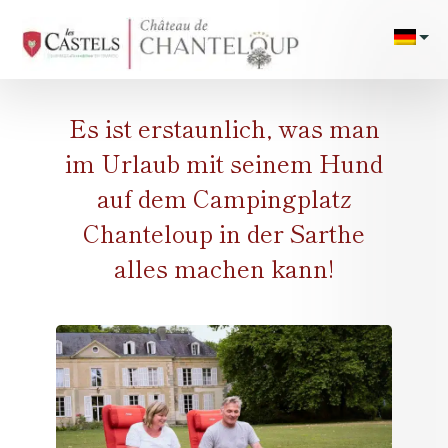
/**/
/*
Campingp
Stell
Es ist erstaunlich, was man
Unter
im Urlaub mit seinem Hund
auf dem Campingplatz
Veranst
Chanteloup in der Sarthe
24H 
alles machen kann!
Fotog
Schwi
Dienstle
Aktivit
Unterh