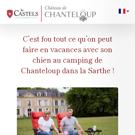
/**/
/*
Pla
cam
C’est fou tout ce qu’on peut
Emplac
faire en vacances avec son
Héberg
chien au camping de
Chanteloup dans la Sarthe !
Evène
24H 
Galeri
Pis
Serv
Activ