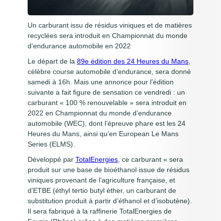
anima
Un carburant issu de résidus viniques et de matières
Histo
recyclées sera introduit en Championnat du monde
châ
d’endurance automobile en 2022
Le départ de la
89e édition des 24 Heures du Mans
,
Conta
célèbre course automobile d’endurance, sera donné
situ
samedi à 16h. Mais une annonce pour l’édition
suivante a fait figure de sensation ce vendredi : un
Rése
carburant « 100 % renouvelable » sera introduit en
2022 en Championnat du monde d’endurance
automobile (WEC), dont l’épreuve phare est les 24
Heures du Mans, ainsi qu’en European Le Mans
Series (ELMS).
Développé par
TotalEnergies
, ce carburant « sera
produit sur une base de bioéthanol issue de résidus
viniques provenant de l’agriculture française, et
d’ETBE (éthyl tertio butyl éther, un carburant de
substitution produit à partir d’éthanol et d’isobutène).
Il sera fabriqué à la raffinerie TotalEnergies de