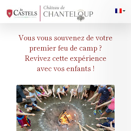
/**/
/*
Pla
cam
Vous vous souvenez de votre
Emplac
premier feu de camp ?
Héberg
Revivez cette expérience
avec vos enfants !
Evène
24H 
Galeri
Pis
Serv
Activ