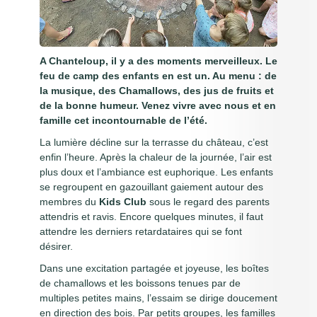
anima
Histo
châ
A Chanteloup, il y a des moments merveilleux. Le
feu de camp des enfants en est un. Au menu : de
la musique, des Chamallows, des jus de fruits et
Conta
de la bonne humeur. Venez vivre avec nous et en
situ
famille cet incontournable de l’été.
La lumière décline sur la terrasse du château, c’est
Rése
enfin l’heure. Après la chaleur de la journée, l’air est
plus doux et l’ambiance est euphorique. Les enfants
se regroupent en gazouillant gaiement autour des
membres du
Kids Club
sous le regard des parents
attendris et ravis. Encore quelques minutes, il faut
attendre les derniers retardataires qui se font
désirer.
Dans une excitation partagée et joyeuse, les boîtes
de chamallows et les boissons tenues par de
multiples petites mains, l’essaim se dirige doucement
en direction des bois. Par petits groupes, les familles