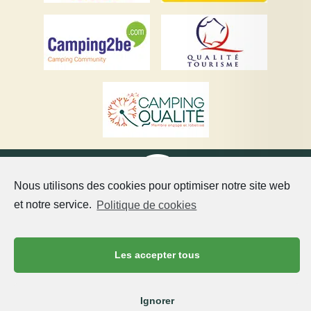
Nous utilisons des cookies pour optimiser notre site web
et notre service.
Politique de cookies
©Copyright 2021 Château de Chanteloup Un camping 5
étoiles dans la Sarthe Tous droits réservés –
CGV
–
Les accepter tous
Reproduction interdite | Réalisation :
Francecom, Agence
digitale
Mentions légales
Ignorer