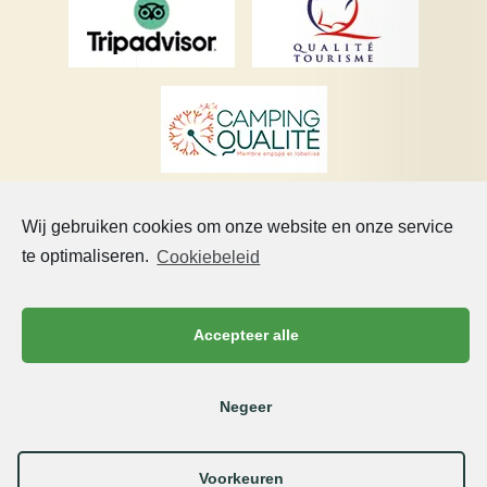
Wij gebruiken cookies om onze website en onze service
te optimaliseren.
Cookiebeleid
Accepteer alle
©Copyright 2021Chateau de Chanteloup Een 5 sterren
camping in de Sarthe | Alle rechten voorbehouden –
CGV
–
Reproductie verboden | Realisatie :
Francecom, Agence
digitale
Negeer
Wettelijke informatie
Privacybeleid en beheer van persoonsgegevens
Politique de cookies (UE)
Voorkeuren