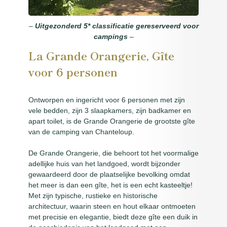
Entert
–
Uitgezonderd 5* classificatie gereserveerd voor
Geschi
campings
–
van het
La Grande Orangerie, Gîte
Conta
voor 6 personen
loc
Ontworpen en ingericht voor 6 personen met zijn
Bo
vele bedden, zijn 3 slaapkamers, zijn badkamer en
apart toilet, is de Grande Orangerie de grootste gîte
van de camping van Chanteloup.
De Grande Orangerie, die behoort tot het voormalige
adellijke huis van het landgoed, wordt bijzonder
gewaardeerd door de plaatselijke bevolking omdat
het meer is dan een gîte, het is een echt kasteeltje!
Met zijn typische, rustieke en historische
architectuur, waarin steen en hout elkaar ontmoeten
met precisie en elegantie, biedt deze gîte een duik in