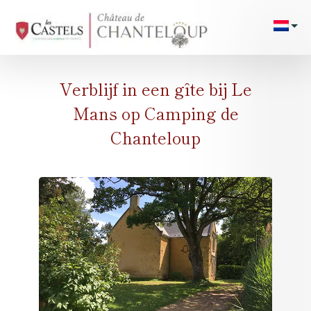
/**/
/*
Platteg
de ca
Verblijf in een gîte bij Le
Staanp
Mans op Camping de
Accomm
Chanteloup
Evene
24H 
Foto g
Zwe
Dien
Activit