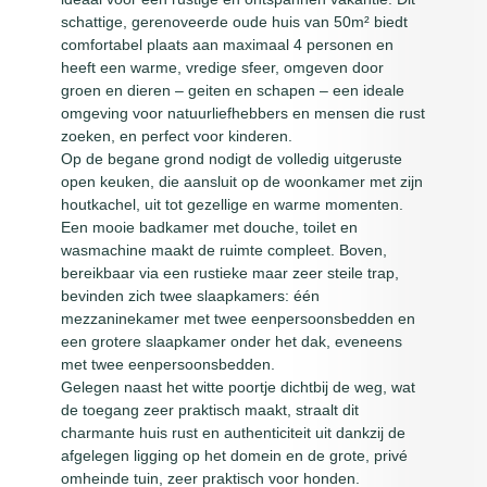
schattige, gerenoveerde oude huis van 50m² biedt
comfortabel plaats aan maximaal 4 personen en
heeft een warme, vredige sfeer, omgeven door
groen en dieren – geiten en schapen – een ideale
omgeving voor natuurliefhebbers en mensen die rust
zoeken, en perfect voor kinderen.
Op de begane grond nodigt de volledig uitgeruste
open keuken, die aansluit op de woonkamer met zijn
houtkachel, uit tot gezellige en warme momenten.
Een mooie badkamer met douche, toilet en
wasmachine maakt de ruimte compleet. Boven,
bereikbaar via een rustieke maar zeer steile trap,
bevinden zich twee slaapkamers: één
mezzaninekamer met twee eenpersoonsbedden en
een grotere slaapkamer onder het dak, eveneens
met twee eenpersoonsbedden.
Gelegen naast het witte poortje dichtbij de weg, wat
de toegang zeer praktisch maakt, straalt dit
charmante huis rust en authenticiteit uit dankzij de
afgelegen ligging op het domein en de grote, privé
omheinde tuin, zeer praktisch voor honden.