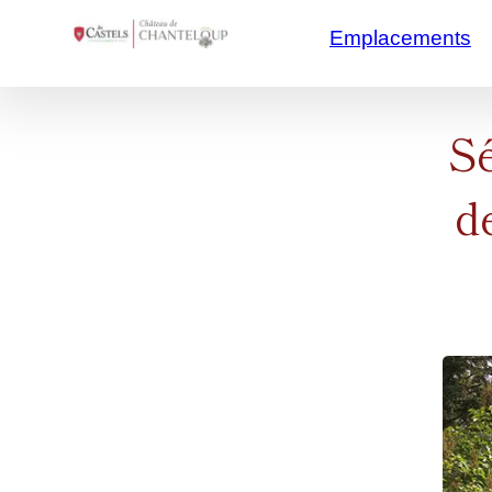
/**/
/*
Emplacements
Sé
d