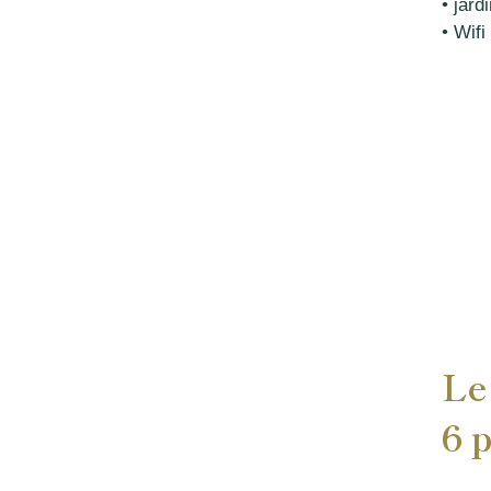
• jard
• Wifi
Le
6 