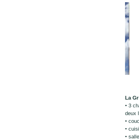
La Gr
• 3 c
deux l
• cou
• cui
• sal