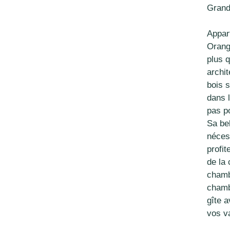
Grand
Appar
Orang
plus q
archit
bois 
dans 
pas p
Sa bel
néces
profi
de la
chamb
chamb
gîte a
vos v