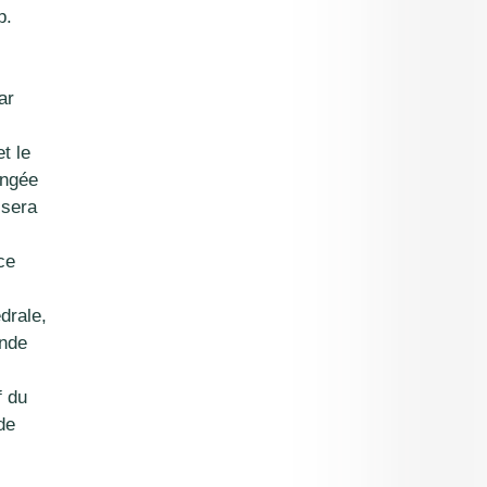
p.
ar
et le
ongée
 sera
ce
drale,
ande
f du
de