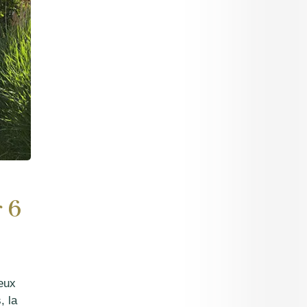
 6
eux
, la