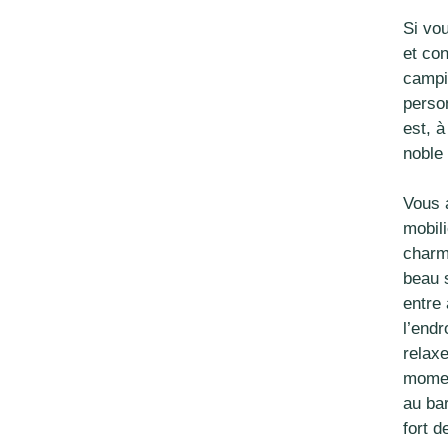
Si vo
et con
campi
perso
est, 
noble
Vous 
mobili
charm
beau 
entre 
l’endr
relax
momen
au bar
fort d