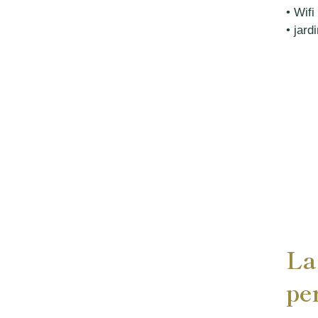
• Wifi
• jard
La
pe