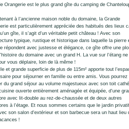
e Orangerie est le plus grand gîte du camping de Chantelou
tenant à l’ancienne maison noble du domaine, la Grande
erie est particulièrement appréciée des habitués des lieux c
u’un gîte, il s’agit d’un véritable petit château ! Avec son
ecture typique, rustique et historique dans laquelle la pierre 
se répondent avec justesse et élégance, ce gîte offre une pl
l’histoire du domaine avec un grand H. La vue sur l’étang ne
our vous déplaire, loin de là même !
le et grande superficie de plus de 115m² apporte tout l’espa
saire pour séjourner en famille ou entre amis. Vous pourrez
ter du grand séjour au volume majestueux avec son toit cathé
 cuisine ouverte entièrement aménagée et équipée, d’une gr
re avec lit-double au rez-de-chaussée et de deux autres
res à l’étage. Et nous sommes certains que le jardin privati
vec son salon d’extérieur et son barbecue sera un haut lieu 
acances !