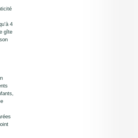
ticité
Services
qu’à 4
Activités &
e gîte
animations
ison
Histoire du
château
Contact et
on
situation
ents
nfants,
Réserve
se
arées
oint