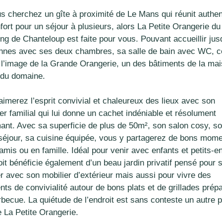
us cherchez un gîte à proximité de Le Mans qui réunit authen
fort pour un séjour à plusieurs, alors La Petite Orangerie du
ng de Chanteloup est faite pour vous. Pouvant accueillir jus
nnes avec ses deux chambres, sa salle de bain avec WC, c
à l’image de la Grande Orangerie, un des bâtiments de la ma
 du domaine.
aimerez l’esprit convivial et chaleureux des lieux avec son
er familial qui lui donne un cachet indéniable et résolument
ant. Avec sa superficie de plus de 50m², son salon cosy, s
séjour, sa cuisine équipée, vous y partagerez de bons mom
amis ou en famille. Idéal pour venir avec enfants et petits-e
oit bénéficie également d’un beau jardin privatif pensé pour 
er avec son mobilier d’extérieur mais aussi pour vivre des
ts de convivialité autour de bons plats et de grillades prép
becue. La quiétude de l’endroit est sans conteste un autre p
e La Petite Orangerie.