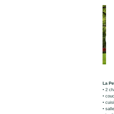
La Pe
• 2 c
• cou
• cui
• sal