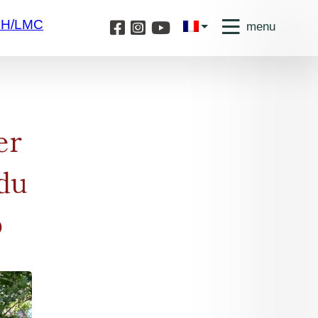
4H/LMC
menu
er
 du
p