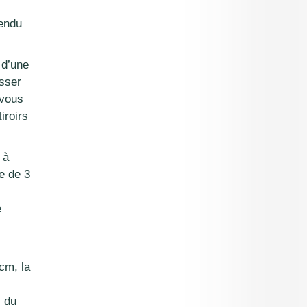
tendu
 d’une
asser
 vous
iroirs
 à
ée de 3
e
cm, la
, du