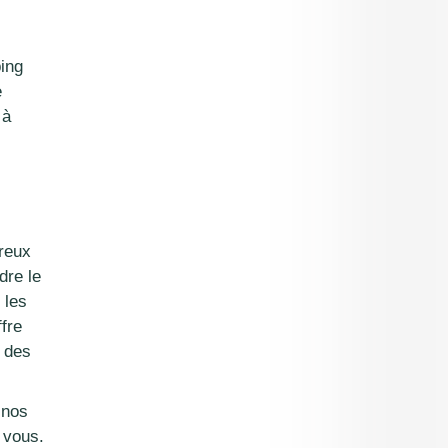
ping
e
 à
ureux
dre le
 les
fre
t des
 nos
 vous.