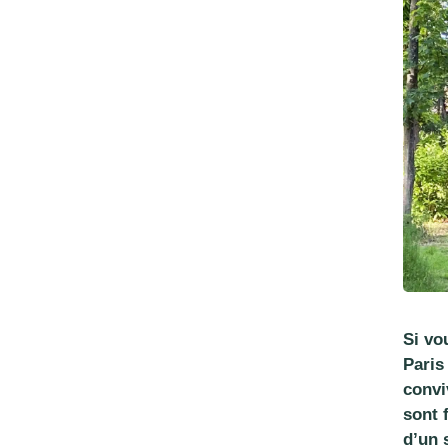
Si vo
Paris
convi
sont 
d’un 