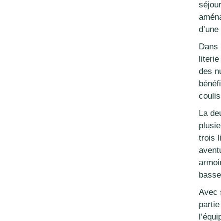
séjou
aména
d’une 
Dans 
liter
des n
bénéf
coulis
La de
plusie
trois
avent
armoir
basse
Avec 
parti
l’équ