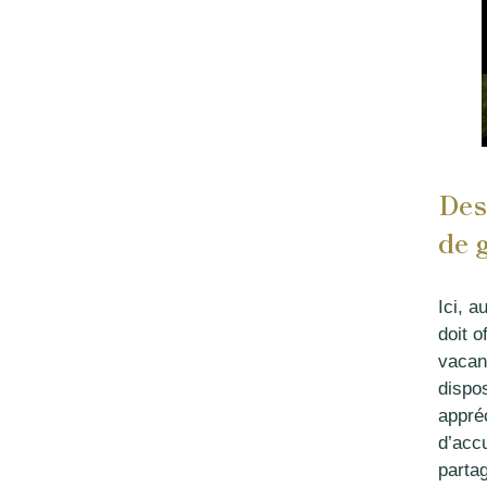
Des
de 
Ici, 
doit o
vacan
dispo
appré
d’acc
parta