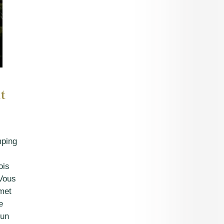
t
mping
ois
 Vous
rmet
e
’un