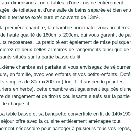
r aux dimensions confortables, d’une cuisine entièrement
gée, de toilettes et d’une salle de bains séparée et bien en
belle terrasse extérieure et couverte de 13m².
la première chambre, la chambre principale, vous profiterez
ie de haute qualité de 160cm x 200cm, qui vous garantit de p
uits reposantes. La praticité est également de mise puisque
icierez de deux belles armoires de rangements ainsi que de t
sants situés sur la partie basse du lit.
uxième chambre est parfaite si vous envisagez de séjourner
urs, en famille, avec vos enfants et vos petits-enfants. Dot
 lits simples de 80cmx200cm (dont 1 lit suspendu pour les
uriers en herbe), cette chambre est également équipée d’un
e de rangement et de tiroirs coulissants situés sur la partie
 de chaque lit.
sa table basse et sa banquette convertible en lit de 140x190
e séjour offre avec la cuisine entièrement aménagée tout
ipement nécessaire pour partager à plusieurs tous vos repas