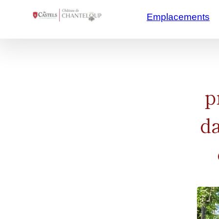
/**/
/*
Emplacements
p
da