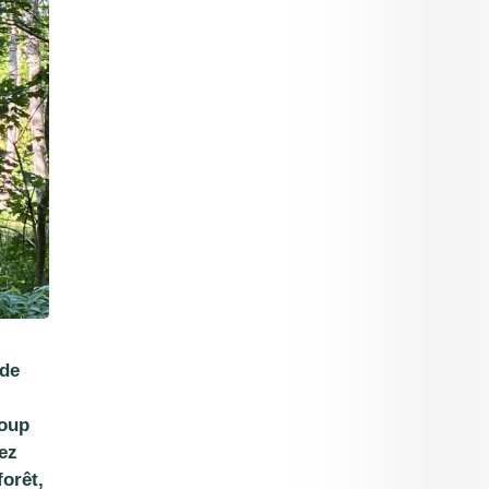
 de
loup
rez
orêt,