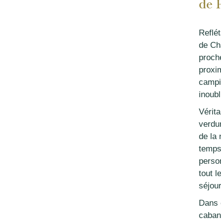
de 
Reflét
de Ch
proch
proxim
campi
inoubl
Vérita
verdu
de la 
temps 
perso
tout 
séjou
Dans 
caban