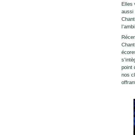
Elles
aussi 
Chant
l’amb
Récem
Chant
écore
s’int
point 
nos c
offran